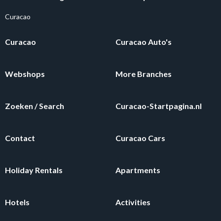
Curacao
Curacao
Curacao Auto's
Webshops
More Branches
Zoeken / Search
Curacao-Startpagina.nl
Contact
Curacao Cars
Holiday Rentals
Apartments
Hotels
Activities