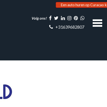
Een auto huren op Curacao k
Volg ons!
+31639682807