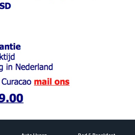
Auto Huren
Bed & Breakfast