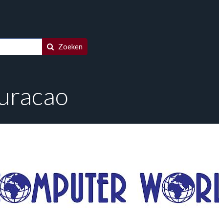
Zoeken
uracao