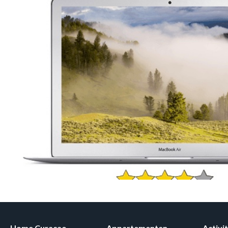
Home Curacao
Appartementen
Activit