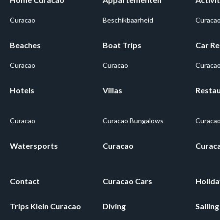
Curacao
Beschikbaarheid
Curaca
Beaches
Boat Trips
Car Re
Curacao
Curacao
Curaca
Hotels
Villas
Resta
Curacao
Curacao Bungalows
Curaca
Watersports
Curacao
Curaca
Contact
Curacao Cars
Holida
Trips Klein Curacao
Diving
Sailing