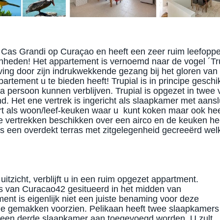
jk Cas Grandi op Curaçao en heeft een zeer ruim leefoppe
nheden! Het appartement is vernoemd naar de vogel ´Tru
ng door zijn indrukwekkende gezang bij het gloren van
artement u te bieden heeft! Trupial is in principe geschi
 persoon kunnen verblijven. Trupial is opgezet in twee 
d. Het ene vertrek is ingericht als slaapkamer met aansl
rt als woon/leef-keuken waar u kunt koken maar ook heer
ide vertrekken beschikken over een airco en de keuken he
is een overdekt terras met zitgelegenheid gecreeërd wel
uitzicht, verblijft u in een ruim opgezet appartment.
es van Curacao42 gesitueerd in het midden van
ment is eigenlijk niet een juiste benaming voor deze
lle gemakken voorzien. Pelikaan heeft twee slaapkamers
 een derde slaapkamer aan toegevoegd worden. U zult