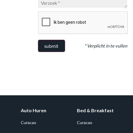
* Verplicht in te vullen
submit
Auto Huren
Bed & Breakfast
Curacao
Curacao