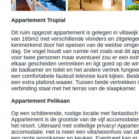
Appartement Trupial​
Dit ruim opgezet appartement is gelegen in villawi
van 165m2 met verschillende vlonders en zitgelege
kenmerkend door het opeisen van de weidse omgevi
dag. De vogel houdt van ruimte net zoals wat dit app
voor twee personen maar eventueel zou er een extra
elkaar gescheiden vertrekken en ligt goed op de win
de badkamer en toilet en het andere vertrek fungee
een comfortabele fauteuil televisie kunt kijken. Be
een extra plafond-waaier. Tussen beide vertrekken 
verbinding staat met het terras van de slaapkamer.
Appartement Pelikaan
Op een schitterende, rustige locatie met fantastisch 
Appartement is de grootste van de vijf accomodati
het resort. Uiteraard met volledige privacy! Apparte
accomodatie. Het is meer een villa/woonhuis van a
een grote woonkamer en keuken. Eventueel kan er