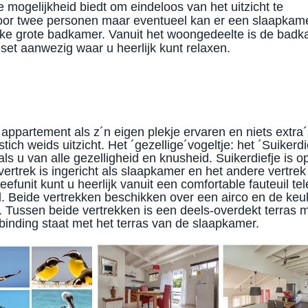
 mogelijkheid biedt om eindeloos van het uitzicht te
 voor twee personen maar eventueel kan er een slaapkam
jke grote badkamer. Vanuit het woongedeelte is de bad
eset aanwezig waar u heerlijk kunt relaxen.
t appartement als z´n eigen plekje ervaren en niets extra´
ch weids uitzicht. Het ´gezellige´vogeltje: het ´Suikerdie
ls u van alle gezelligheid en knusheid. Suikerdiefje is o
ertrek is ingericht als slaapkamer en het andere vertrek
eefunit kunt u heerlijk vanuit een comfortable fauteuil tel
d. Beide vertrekken beschikken over een airco en de ke
. Tussen beide vertrekken is een deels-overdekt terras 
binding staat met het terras van de slaapkamer.