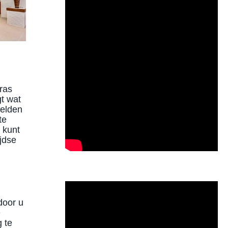
rras
gt wat
melden
te
 kunt
jdse
door u
e
 te