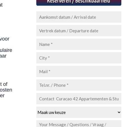
at
voor
ulaire
aar
t of
kosten
er