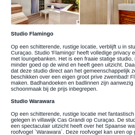
Studio Flamingo
Op een schitterende, rustige locatie, verblijft u in s
Curaçao. Studio 'Flamingo' heeft volledige privacy en
met loungebanken. Het is een fraaie statige studio, n
minder goed op de wind en heeft geen uitzicht. Daa
dat deze studio direct aan het gemeenschappelijk z
beschikken over een eigen groot prive zwembad! Fl
maken. Badhandoeken en badlinnen zijn aanwezig en
schoonmaak bij de prijs inbegrepen.
Studio Warawara
Op een schitterende, rustige locatie met fantastisch u
gelegen in villawijk Cas Grandi op Curaçao. De stu
een spectaculair uitzicht heeft over het Spaanse w
roofvogel `Warawara´. Deze roofvogel kan uren op