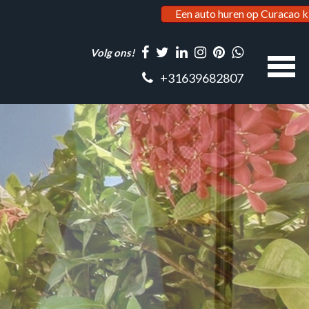
Een auto huren op Curacao k
Volg ons!
+31639682807