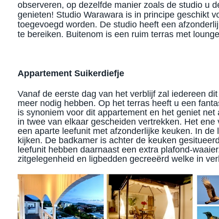
observeren, op dezelfde manier zoals de studio u de
genieten! Studio Warawara is in principe geschikt
toegevoegd worden. De studio heeft een afzonderli
te bereiken. Buitenom is een ruim terras met loung
Appartement Suikerdiefje
Vanaf de eerste dag van het verblijf zal iedereen di
meer nodig hebben. Op het terras heeft u een fantasti
is synoniem voor dit appartement en het geniet net a
in twee van elkaar gescheiden vertrekken. Het ene v
een aparte leefunit met afzonderlijke keuken. In de l
kijken. De badkamer is achter de keuken gesitueer
leefunit hebben daarnaast een extra plafond-waaier
zitgelegenheid en ligbedden gecreeërd welke in ver