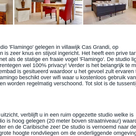
tudio 'Flamingo' gelegen in villawijk Cas Grandi, op
 is zeer knus en stijvol ingericht. Het heeft een prive ta
et als de statige en fraaie vogel 'Flamingo'. De studio li
rentegen wel 100% privacy! Verder is het belangrijk te 
embad is gesitueerd waardoor u het gevoel zult ervaren 
amingo beschikt over wifi waar u kostenloos gebruik van
 worden regelmatig verschoond. Tot slot is de tussenti
itzicht, verblijft u in een ruim opgezette studio welke is
dio is hoog gelegen (20 meter boven straatniveau!) waar
ater en de Caribische zee! De studio is vernoemd naar d
 grote hoogte rondvliegen om de onderliggende omgeving