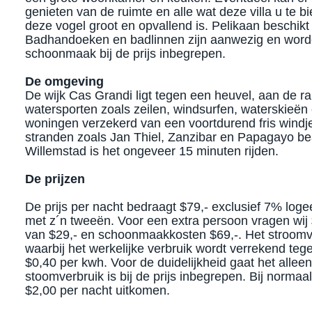
genieten van de ruimte en alle wat deze villa u te 
deze vogel groot en opvallend is. Pelikaan beschikt
Badhandoeken en badlinnen zijn aanwezig en worden
schoonmaak bij de prijs inbegrepen.
De omgeving
De wijk Cas Grandi ligt tegen een heuvel, aan de r
watersporten zoals zeilen, windsurfen, waterskieën
woningen verzekerd van een voortdurend fris windje
stranden zoals Jan Thiel, Zanzibar en Papagayo bea
Willemstad is het ongeveer 15 minuten rijden.​
De prijzen
De prijs per nacht bedraagt $79,- exclusief 7% loge
met z´n tweeën. Voor een extra persoon vragen wij 
van $29,- en schoonmaakkosten $69,-. Het stroomv
waarbij het werkelijke verbruik wordt verrekend teg
$0,40 per kwh. Voor de duidelijkheid gaat het alleen
stoomverbruik is bij de prijs inbegrepen. Bij normaa
$2,00 per nacht uitkomen.