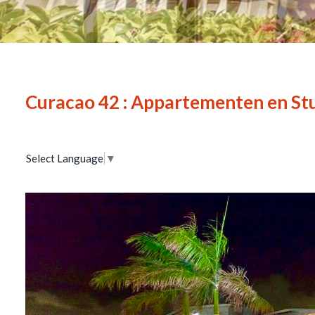
Curacao 42 : Appartementen en St
Select Language
▼