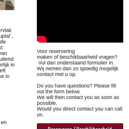
rvlak
pial´,
 de
kt
Voor reservering
van
maken of beschikbaarheid vragen?
uitend
Vul dan onderstaand formulier in.
lijk in
Wij nemen dan zo spoedig mogelijk
eft
contact met u op.
ke in
Do you have questions? Please fill
out the form below.
We will then contact you as soon as
possible.
Would you direct contact you can call
us.
 en