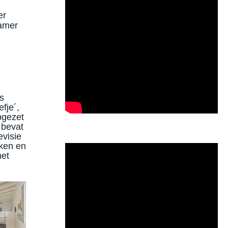
er
kamer
s
fje´,
pgezet
 bevat
evisie
uken en
met